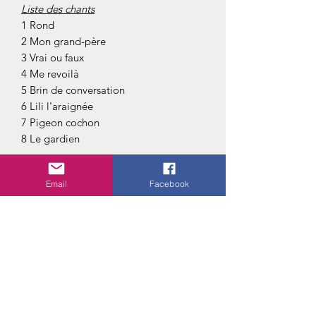
Liste des chants
1 Rond
2 Mon grand-père
3 Vrai ou faux
4 Me revoilà
5 Brin de conversation
6 Lili l'araignée
7 Pigeon cochon
8 Le gardien
Album CD
Email
Facebook
Création Cycles 2 & 3
: Paroles &
musique / Jean-François Murcia &
Sylvain Buttaro
Le CD comprend les "versions
chantées" et les "versions
accompagnement instrumental seul"